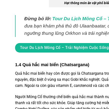
Hạt thông món ăn vặt phổ bi
Đừng bỏ lỡ:
Tour Du Lịch Mông Cổ –
đưa bạn khám phá thủ đô Ulaanbaatar, c
ngưỡng thung lũng Orkhon và trải nghiệm
Tour Du Lịch Mông Cổ – Trải Nghiệm Cuộc Sốn
1.4 Quả hắc mai biển (Chatsargana)
Quả hắc mai biển hay còn được gọi là Chatsargana tr
nguyên, đặc biệt ở vùng sa mạc Gobi khắc nghiệt. Qu
cam. Ngoài ra còn giàu vitamin E, carotenoid và các c
Người Mông Cổ thường chế biến quả hắc mai thành nướ
thanh và rất tốt cho sức khỏe. Giúp tăng cường hệ miễn
Combo Nghỉ Dưỡng, các sản phẩm chế biến từ quả hắc