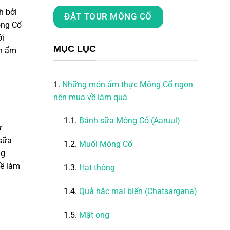
h bởi
ĐẶT TOUR MÔNG CỔ
ng Cổ
ới
MỤC LỤC
ón
ẩm
1.
Những món ẩm thực Mông Cổ ngon
nên mua về làm quà
1.1.
Bánh sữa Mông Cổ (Aaruul)
ự
sữa
1.2.
Muối Mông Cổ
ng
về làm
1.3.
Hạt thông
1.4.
Quả hắc mai biển (Chatsargana)
1.5.
Mật ong