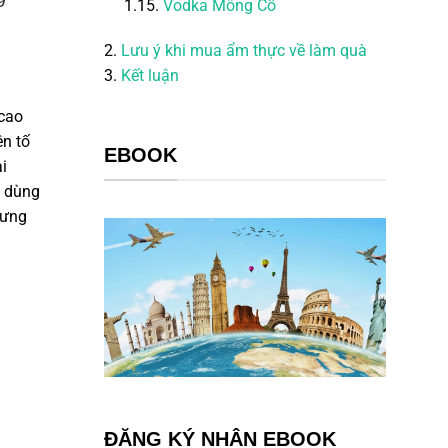
1.15.
Vodka Mông Cổ
2.
Lưu ý khi mua ẩm thực về làm quà
3.
Kết luận
 cao
ên tố
EBOOK
i
c dùng
hưng
ĐĂNG KÝ NHẬN EBOOK