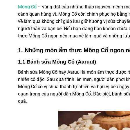
Mông Cổ
– vùng đất của những thảo nguyên mênh môn
cảnh quan hùng vĩ.
Mông Cổ
còn chinh phục họ bằng
về làm quà
không chỉ giúp lưu giữ hương vị của chuyến
người thân và bạn bè. Nếu bạn đang băn khoăn chưa 
thực Mông Cổ
ngon nên mua về làm quà và những lưu ý
1. Những món ẩm thực Mông Cổ ngon n
1.1 Bánh sữa Mông Cổ (Aaruul)
Bánh sữa
Mông Cổ
hay Aaruul là món
ẩm thực
được rấ
nhiên cô đặc. Sau quá trình lên men, người dân phơi k
Mông Cổ
có vị chua thanh tự nhiên và hậu vị béo ngậ
quan trọng của người dân
Mông Cổ
. Đặc biệt,
bánh sữ
quà.