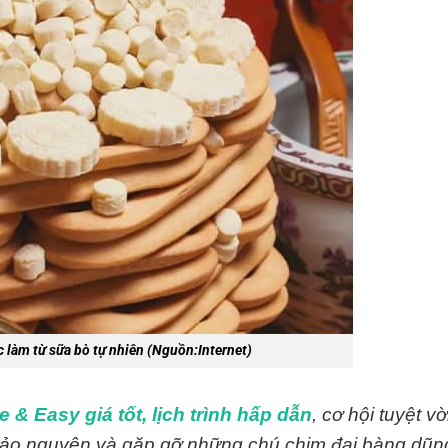
 làm từ sữa bò tự nhiên
(Nguồn:Internet)
 & Easy giá tốt, lịch trình hấp dẫn
, cơ hội tuyệt vờ
thảo nguyên và gặp gỡ những chú chim đại bàng dũn