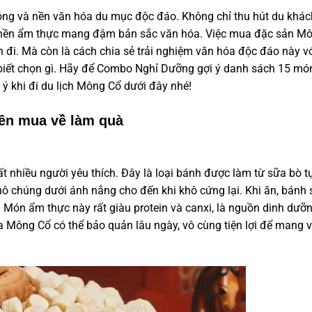
g và nền văn hóa du mục độc đáo. Không chỉ thu hút du khác
 nền
ẩm thực
mang đậm bản sắc văn hóa. Việc
mua đặc sản Mô
 đi. Mà còn là cách chia sẻ trải nghiệm văn hóa độc đáo này v
biết chọn gì. Hãy để Combo Nghỉ Dưỡng gợi ý danh sách 15 m
 khi đi du lịch Mông Cổ dưới đây nhé!
ên mua về làm quà
t nhiều người yêu thích. Đây là loại bánh được làm từ sữa bò t
hô chúng dưới ánh nắng cho đến khi khô cứng lại. Khi ăn,
bánh 
y. Món
ẩm thực
này rất giàu protein và canxi, là nguồn dinh dưỡ
a Mông Cổ
có thể bảo quản lâu ngày, vô cùng tiện lợi để mang 