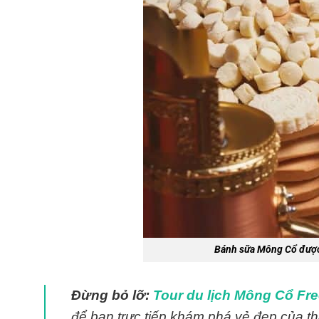
Bánh sữa Mông Cổ được
Đừng bỏ lỡ:
Tour du lịch Mông Cổ Free
để bạn trực tiếp khám phá vẻ đẹp của 