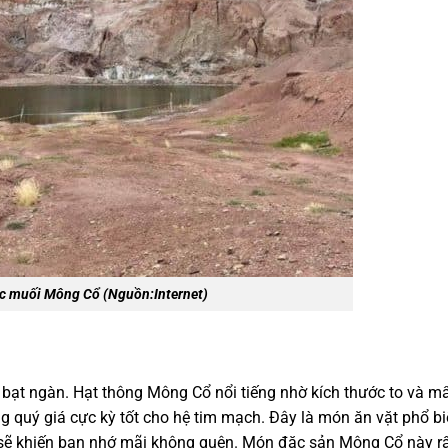
hác muối Mông Cổ
(Nguồn:Internet)
ạt ngàn. Hạt thông Mông Cổ nổi tiếng nhờ kích thước to và mẩ
g quý giá cực kỳ tốt cho hệ tim mạch. Đây là món ăn vặt phổ b
g sẽ khiến bạn nhớ mãi không quên. Món
đặc sản Mông Cổ
này r