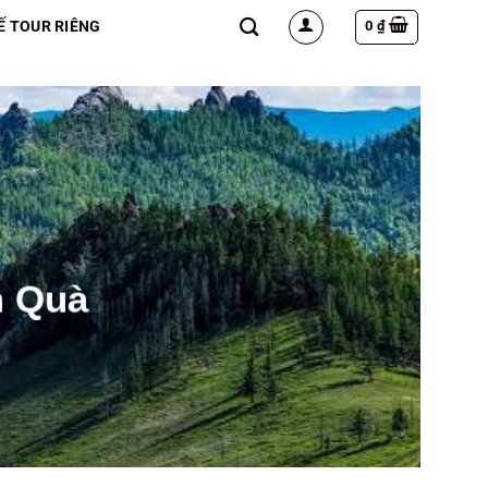
0
₫
Ế TOUR RIÊNG
m Quà