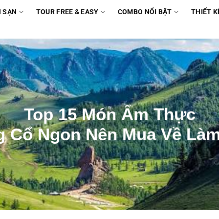
 SẠN
TOUR FREE & EASY
COMBO NỔI BẬT
THIẾT K
Top 15 Món Ẩm Thực
 Cổ Ngon Nên Mua Về Là