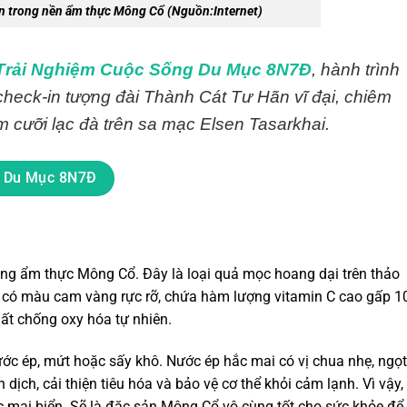
ến trong nền ẩm thực Mông Cổ
(Nguồn:Internet)
 Trải Nghiệm Cuộc Sống Du Mục 8N7Đ
, hành trình
heck-in tượng đài Thành Cát Tư Hãn vĩ đại, chiêm
 cưỡi lạc đà trên sa mạc Elsen Tasarkhai.
g Du Mục 8N7Đ
ong
ẩm thực Mông Cổ
. Đây là loại quả mọc hoang dại trên thảo
ả có màu cam vàng rực rỡ, chứa hàm lượng vitamin C cao gấp 1
hất chống oxy hóa tự nhiên.
c ép, mứt hoặc sấy khô. Nước ép hắc mai có vị chua nhẹ, ngọt
 dịch, cải thiện tiêu hóa và bảo vệ cơ thể khỏi cảm lạnh.
Vì vậy,
 mai biển. Sẽ là
đặc sản Mông Cổ
vô cùng tốt cho sức khỏe để