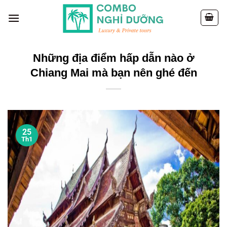
Skip
to
content
Những địa điểm hấp dẫn nào ở
Chiang Mai mà bạn nên ghé đến
25
Th1