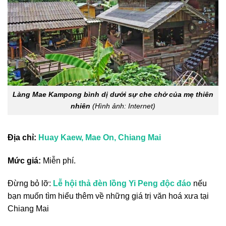
Làng Mae Kampong bình dị dưới sự che chở của mẹ thiên
nhiên
(Hình ảnh: Internet)
Địa chỉ:
Huay Kaew, Mae On, Chiang Mai
Mức giá:
Miễn phí.
Đừng bỏ lỡ:
Lễ hội thả đèn lồng Yi Peng độc đáo
nếu
bạn muốn tìm hiểu thêm về những giá trị văn hoá xưa tại
Chiang Mai