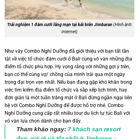
Trải nghiệm 1 đám cưới lãng mạn tại bãi biển Jimbaran
(Hình ảnh:
Internet)
Như vậy Combo Nghỉ Dưỡng đã giới thiệu với bạn tất tần
tật về việc tổ chức đám cưới ở Bali cùng vô vàn những địa
điểm tổ chức phù hợp. Hy vọng rằng với những gợi ý trên,
bạn có thể cùng vợ/ chồng của mình trải qua một ngày
trọng đại trọn vẹn nhất. Nếu bạn đang gặp khó khăn trong
việc tìm kiếm địa điểm tổ chức và sắp xếp lịch trình, hay
đơn giản là một tuần trăng mật ở Bali đừng ngần ngại liên
hệ với Combo Nghỉ Dưỡng để được hỗ trợ nhé. Combo
Nghỉ Dưỡng cung cấp rất nhiều tour du lịch tự túc Bali với
vô vàn lựa chọn dành cho bạn đấy.
Tham khảo ngay:
7 khách sạn resort
đẹp, giá rẻ và tốt nhất ở Jimbaran –