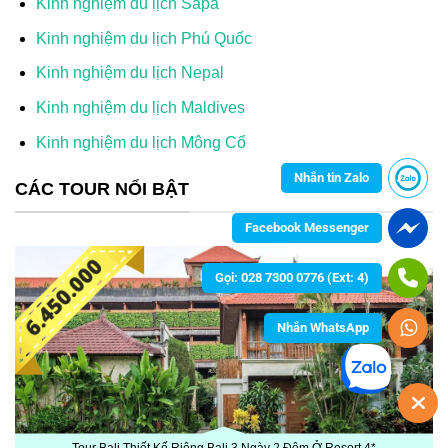
Kinh nghiệm du lịch Sapa
Kinh nghiệm du lịch Phú Quốc
Kinh nghiệm du lịch Nepal
Kinh nghiệm du lịch Maldives
Kinh nghiệm du lịch Mông Cổ
Nhắn tin Zalo
CÁC TOUR NỔI BẬT
Facebook Messenger
Gọi: 028 7300 0776 (Ext: 4)
Nhắn WhatsApp