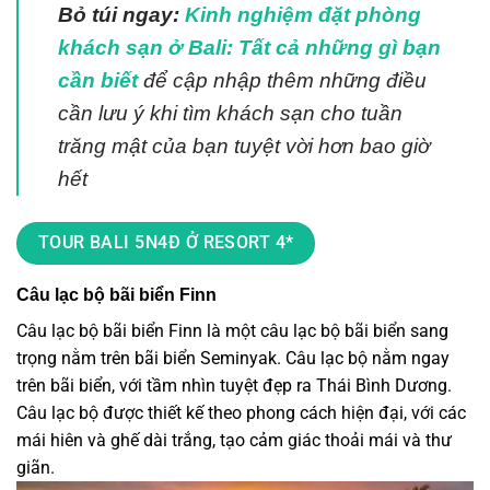
Bỏ túi ngay:
Kinh nghiệm đặt phòng
khách sạn ở Bali: Tất cả những gì bạn
cần biết
để cập nhập thêm những điều
cần lưu ý khi tìm khách sạn cho tuần
trăng mật của bạn tuyệt vời hơn bao giờ
hết
TOUR BALI 5N4Đ Ở RESORT 4*
Câu lạc bộ bãi biển Finn
Câu lạc bộ bãi biển Finn là một câu lạc bộ bãi biển sang
trọng nằm trên bãi biển Seminyak. Câu lạc bộ nằm ngay
trên bãi biển, với tầm nhìn tuyệt đẹp ra Thái Bình Dương.
Câu lạc bộ được thiết kế theo phong cách hiện đại, với các
mái hiên và ghế dài trắng, tạo cảm giác thoải mái và thư
giãn.