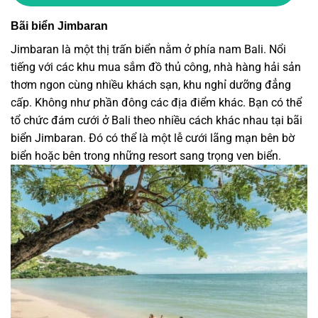
Bãi biển Jimbaran
Jimbaran là một thị trấn biển nằm ở phía nam Bali. Nổi
tiếng với các khu mua sắm đồ thủ công, nhà hàng hải sản
thơm ngon cùng nhiều khách sạn, khu nghỉ dưỡng đẳng
cấp. Không như phần đông các địa điểm khác. Bạn có thể
tổ chức đám cưới ở Bali theo nhiều cách khác nhau tại bãi
biển Jimbaran. Đó có thể là một lễ cưới lãng mạn bên bờ
biển hoặc bên trong những resort sang trọng ven biển.