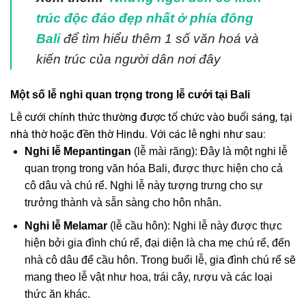
trúc độc đáo đẹp nhất ở phía đông
Bali
để tìm hiểu thêm 1 số văn hoá và
kiến trúc của người dân nơi đây
Một số lễ nghi quan trọng trong lễ cưới tại Bali
Lễ cưới chính thức thường được tổ chức vào buổi sáng, tại
nhà thờ hoặc đền thờ Hindu. Với các lễ nghi như sau:
Nghi lễ Mepantingan
(lễ mài răng): Đây là một nghi lễ
quan trọng trong văn hóa Bali, được thực hiện cho cả
cô dâu và chú rể. Nghi lễ này tượng trưng cho sự
trưởng thành và sẵn sàng cho hôn nhân.
Nghi lễ Melamar
(lễ cầu hôn): Nghi lễ này được thực
hiện bởi gia đình chú rể, đại diện là cha mẹ chú rể, đến
nhà cô dâu để cầu hôn. Trong buổi lễ, gia đình chú rể sẽ
mang theo lễ vật như hoa, trái cây, rượu và các loại
thức ăn khác.