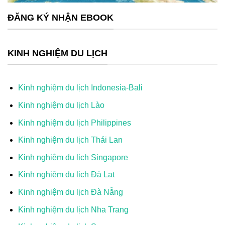
ĐĂNG KÝ NHẬN EBOOK
KINH NGHIỆM DU LỊCH
Kinh nghiệm du lịch Indonesia-Bali
Kinh nghiệm du lịch Lào
Kinh nghiệm du lịch Philippines
Kinh nghiệm du lịch Thái Lan
Kinh nghiệm du lịch Singapore
Kinh nghiệm du lịch Đà Lạt
Kinh nghiệm du lịch Đà Nẵng
Kinh nghiệm du lịch Nha Trang