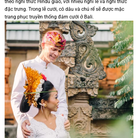
theo nghi thức Hindu giáo, với nhiều nghi lễ và nghi thức
đặc trưng. Trong lễ cưới, cô dâu và chú rể sẽ được mặc
trang phục truyền thống
đám cưới ở Bali
.