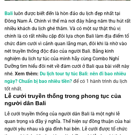
Bali
luôn được biết đến là hòn đảo du lịch đẹp nhất tại
Đông Nam Á. Chính vì thế mà nơi đây hằng năm thu hút rất
nhiều khách du lịch ghé thăm. Và có một sự thật thú vị
chính là có rất nhiều cặp đôi lựa chọn Bali làm địa điểm tổ
chức đám cưới vì cảnh quan lãng mạn, đôi khi là nhờ vào
nét
truyền thống
độc đáo
của người Bali
. Bằng kinh
nghiệm du lịch tự túc của mình hãy cùng Combo Nghỉ
Dưỡng tìm hiểu đôi nét về
đám cưới ở Bali
qua bài viết này
nhé.
Xem thêm
:
Du lịch tour tự túc Bali: nên đi bao nhiêu
ngày? Chuẩn bị bao nhiêu tiền?
để có 1 hành trình du lịch
tốt nhất.
Lễ cưới truyền thống trong phong tục của
người dân Bali
Lễ cưới truyền thống của người dân Bali là một nghi lễ
quan trọng và đầy ý nghĩa. Thể hiện sự đồng thuận của hai
người yêu nhau và gia đình hai bên. Lễ cưới được tổ chức