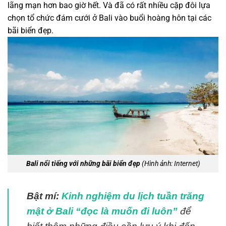
lãng mạn hơn bao giờ hết. Và đã có rất nhiều cặp đôi lựa
chọn tổ chức
đám cưới ở Bali
vào buổi hoàng hôn tại các
bãi biển đẹp.
Bali nổi tiếng với những bãi biển đẹp
(Hình ảnh: Internet)
Bật mí:
Kinh nghiệm du lịch tuần trăng
mật ở Bali “đọc là muốn đi luôn”
để