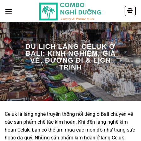
Skip
to
content
DU LỊCH LÀNG CELUK Ở
BALI: KINH NGHIỆM, GIÁ
VÉ, ĐƯỜNG ĐI & LỊCH
TRÌNH
Celuk là làng nghề truyền thống nổi tiếng ở Bali chuyên về
các sản phẩm chế tác kim hoàn. Khi đến làng nghề kim
hoàn Celuk, bạn có thể tìm mua các món đồ như trang sức
hoặc đá quý. Những sản phẩm kim hoàn ở làng Celuk