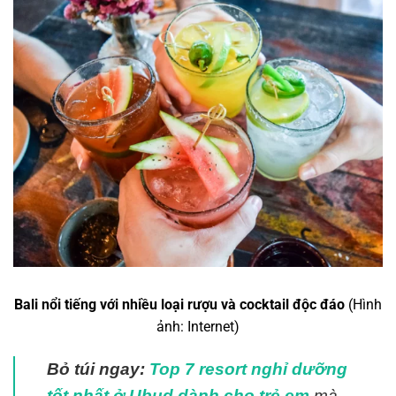
Bali nổi tiếng với nhiều loại rượu và cocktail độc đáo
(Hình
ảnh: Internet)
Bỏ túi ngay:
Top 7 resort nghỉ dưỡng
tốt nhất ở Ubud dành cho trẻ em
mà