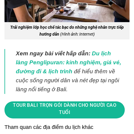
Trải nghiệm lớp học chế tác bạc do những nghệ nhân trực tiếp
hướng dẫn
(Hình ảnh: Internet)
Xem ngay bài viết hấp dẫn:
Du lịch
làng Penglipuran: kinh nghiệm, giá vé,
đường đi & lịch trình
để hiểu thêm về
cuộc sống người dân và nét đẹp tại ngôi
làng nổi tiếng ở Bali.
TOUR BALI TRỌN GÓI DÀNH CHO NGƯỜI CAO
TUỔI
Tham quan các địa điểm du lịch khác