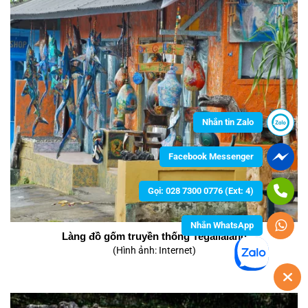
Nhắn tin Zalo
Facebook Messenger
Gọi: 028 7300 0776 (Ext: 4)
Nhắn WhatsApp
Làng đồ gốm truyền thống Tegallalang
(Hình ảnh: Internet)