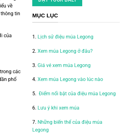
ĐẶT TOUR BALI
iểu về
thông tin
MỤC LỤC
đi của
1.
Lịch sử
điệu múa Legong
2.
Xem múa Legong
ở đâu?
3.
Giá vé xem
múa Legong
 trong các
 dần phổ
4.
Xem
múa Legong vào lúc nào
5.
Điểm nổi bật của điệu múa Legong
6.
Lưu ý khi xem
múa
7.
Những biến thể của điệu múa
Legong