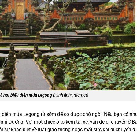
à nơi biểu diễn múa Legong
(Hình ảnh: Internet)
diễn múa Legong từ sớm để có được chỗ ngồi. Nếu bạn có nhu
ghỉ Dưỡng. Với một chiếc ô tô kèm tài xế, vấn đề di chuyển ở Ba
i sự khác biệt về luật giao thông hoặc mất sức khi di chuyển đ