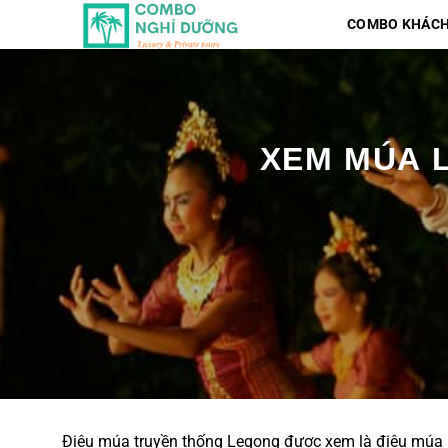
Skip
COMBO KHÁCH
to
content
XEM MÚA L
Điệu múa truyền thống Legong được xem là điệu múa h