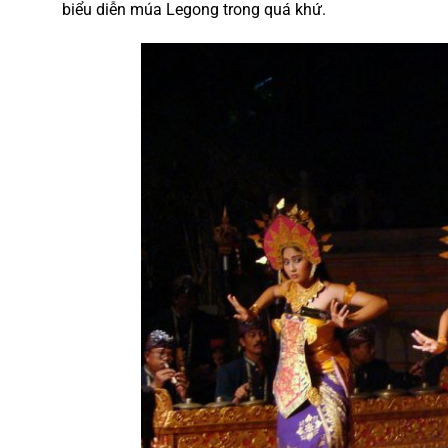
biểu diễn múa Legong trong quá khứ.