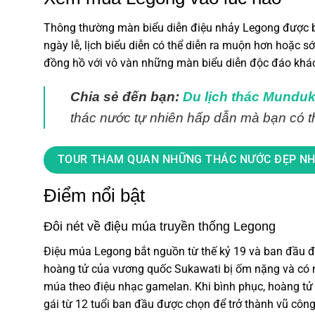
Thông thường màn biểu diễn điệu nhảy Legong được b
ngày lễ, lịch biểu diễn có thể diễn ra muộn hơn hoặc
đồng hồ với vô vàn những màn biểu diễn độc đáo khá
Chia sẻ đến bạn:
Du lịch thác Munduk:
thác nước tự nhiên hấp dẫn mà bạn có th
TOUR THAM QUAN NHỮNG THÁC NƯỚC ĐẸP NH
Điểm nổi bật
Đôi nét về điệu múa truyền thống Legong
Điệu múa Legong bắt nguồn từ thế kỷ 19 và ban đầu đư
hoàng tử của vương quốc Sukawati bị ốm nặng và có m
múa theo điệu nhạc gamelan. Khi bình phục, hoàng tử 
gái từ 12 tuổi ban đầu được chọn để trở thành vũ côn