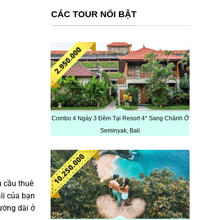
CÁC TOUR NỔI BẬT
Combo 4 Ngày 3 Đêm Tại Resort 4* Sang Chảnh Ở
Seminyak, Bali
 cầu thuê
li của bạn
ường dài ở