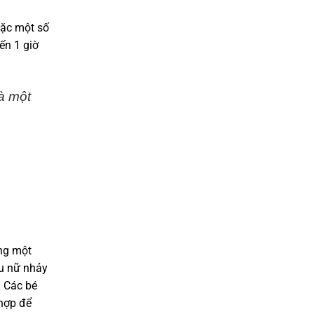
oặc một số
ến 1 giờ
à một
ằng một
ếu nữ nhảy
. Các bé
 hợp để