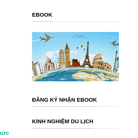
EBOOK
ĐĂNG KÝ NHẬN EBOOK
KINH NGHIỆM DU LỊCH
chức