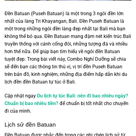
Đền Batuan (Puseh Batuan) là một trong 3 ngôi đền lớn
nhất của làng Tri Khayangan, Bali. Đền Puseh Batuan là
một trong những ngôi đền làng đẹp nhất tại Bali mà bạn
không thể bỏ qua. Đền Batuan mang đậm nét kiến trúc Bali
truyền thống với cánh cổng đôi, những tượng đá và nhiều
hơn thế nữa. Để giúp bạn tìm hiểu về ngôi đền Batuan
tuyệt đẹp. Trong bài viết này, Combo Nghỉ Dưỡng sẽ chia
sẽ đến bạn các thông tin thú vị, vị trí đền Puseh Batuan
trên bản đồ, kinh nghiệm, những địa điểm hấp dẫn khi du
lịch đền
đền Batuan
tự túc ở Bali.
Cập nhật ngay
Du lịch tự túc Bali: nên đi bao nhiêu ngày?
Chuẩn bị bao nhiêu tiền?
để chuẩn bị tốt nhất cho chuyến
đi của mình.
Lịch sử đền Batuan
Đền Batuan được nhắc đến trong các ghi chép lịch sử từ