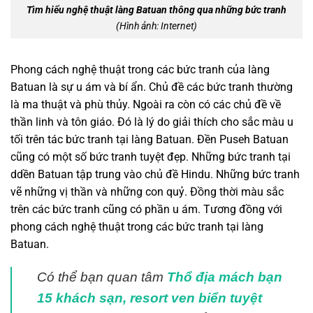
Tìm hiểu nghệ thuật làng Batuan thông qua những bức tranh
(Hình ảnh: Internet)
Phong cách nghệ thuật trong các bức tranh của làng
Batuan là sự u ám và bí ẩn. Chủ đề các bức tranh thường
là ma thuật và phù thủy. Ngoài ra còn có các chủ đề về
thần linh và tôn giáo. Đó là lý do giải thích cho sắc màu u
tối trên tác bức tranh tại làng Batuan. Đ
ền Puseh Batuan
cũng có một số bức tranh tuyệt đẹp. Những bức tranh tại
ddền Batuan tập trung vào chủ đề Hindu. Những bức tranh
vẽ những vị thần và những con quỷ. Đồng thời màu sắc
trên các bức tranh cũng có phần u ám. Tương đồng với
phong cách nghệ thuật trong các bức tranh tại làng
Batuan.
Có thể bạn quan tâm
Thổ địa mách bạn
15 khách sạn, resort ven biển tuyệt