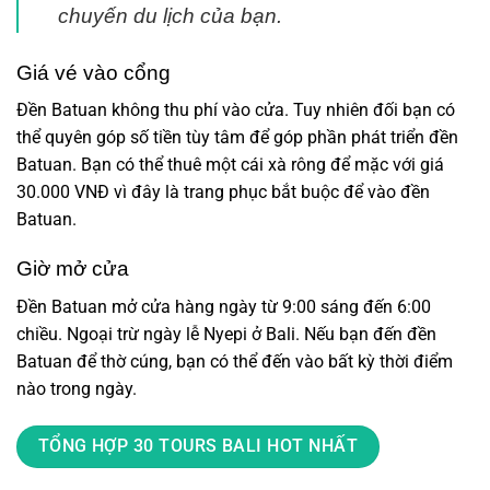
chuyến du lịch của bạn.
Giá vé vào cổng
Đền Batuan không thu phí vào cửa. Tuy nhiên đối bạn có
thể quyên góp số tiền tùy tâm để góp phần phát triển đền
Batuan. Bạn có thể thuê một cái xà rông để mặc với giá
30.000 VNĐ vì đây là trang phục bắt buộc để vào đền
Batuan.
Giờ mở cửa
Đền Batuan mở cửa hàng ngày từ 9:00 sáng đến 6:00
chiều. Ngoại trừ ngày lễ Nyepi ở Bali. Nếu bạn đến đền
Batuan để thờ cúng, bạn có thể đến vào bất kỳ thời điểm
nào trong ngày.
TỔNG HỢP 30 TOURS BALI HOT NHẤT