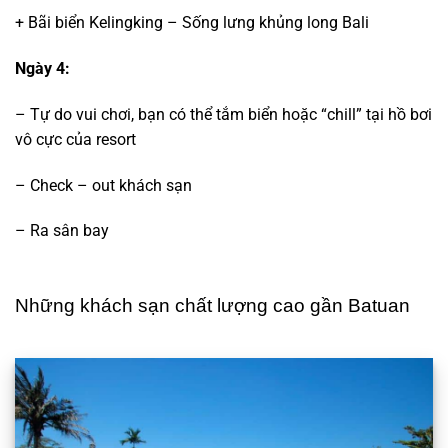
+ Bãi biển Kelingking – Sống lưng khủng long Bali
Ngày 4:
– Tự do vui chơi, bạn có thể tắm biển hoặc “chill” tại hồ bơi
vô cực của resort
– Check – out khách sạn
– Ra sân bay
Những khách sạn chất lượng cao gần Batuan