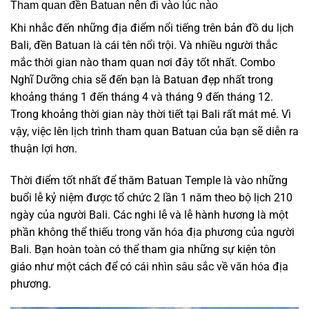
Tham quan đền Batuan nên đi vào lúc nào
Khi nhắc đến những địa điểm nổi tiếng trên bản đồ du lịch
Bali, đền Batuan là cái tên nổi trội. Và nhiều người thắc
mắc thời gian nào tham quan nơi đây tốt nhất. Combo
Nghĩ Dưỡng chia sẽ đến bạn là Batuan đẹp nhất trong
khoảng tháng 1 đến tháng 4 và tháng 9 đến tháng 12.
Trong khoảng thời gian này thời tiết tại Bali rất mát mẻ. Vì
vậy, việc lên lịch trình tham quan Batuan của bạn sẽ diễn ra
thuận lợi hơn.
Thời điểm tốt nhất để thăm Batuan Temple là vào những
buổi lễ kỷ niệm được tổ chức 2 lần 1 năm theo bộ lịch 210
ngày của người Bali. Các nghi lễ và lễ hành hương là một
phần không thể thiếu trong văn hóa địa phương của người
Bali. Bạn hoàn toàn có thể tham gia những sự kiện tôn
giáo như một cách để có cái nhìn sâu sắc về văn hóa địa
phương.