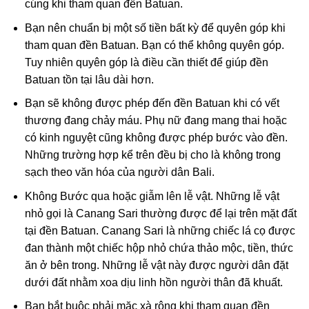
cúng khi tham quan đền Batuan.
Bạn nên chuẩn bị một số tiền bất kỳ để quyên góp khi
tham quan đền Batuan. Bạn có thể không quyên góp.
Tuy nhiên quyên góp là điều cần thiết để giúp đền
Batuan tồn tại lâu dài hơn.
Bạn sẽ không được phép đến đền Batuan khi có vết
thương đang chảy máu. Phụ nữ đang mang thai hoặc
có kinh nguyệt cũng không được phép bước vào đền.
Những trường hợp kể trên đều bị cho là không trong
sạch theo văn hóa của người dân Bali.
Không Bước qua hoặc giẫm lên lễ vật. Những lễ vật
nhỏ gọi là Canang Sari thường được để lại trên mặt đất
tại đền Batuan. Canang Sari là những chiếc lá cọ được
đan thành một chiếc hộp nhỏ chứa thảo mộc, tiền, thức
ăn ở bên trong. Những lễ vật này được người dân đặt
dưới đất nhằm xoa dịu linh hồn người thân đã khuất.
Bạn bắt buộc phải mặc xà rông khi tham quan đền