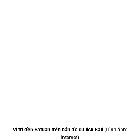
Vị trí đền Batuan trên bản đồ du lịch Bali
(Hình ảnh:
Internet)