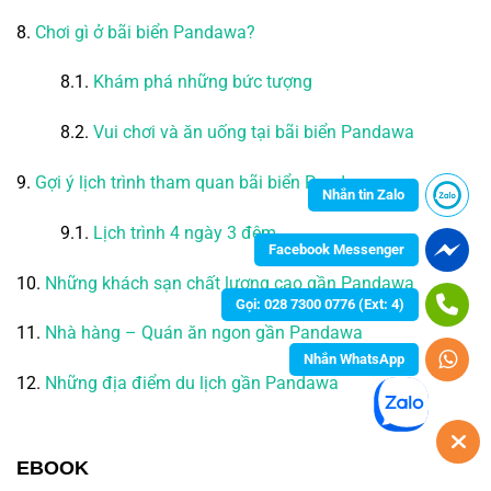
8.
Chơi gì ở bãi biển Pandawa?
8.1.
Khám phá những bức tượng
8.2.
Vui chơi và ăn uống tại bãi biển Pandawa
9.
Gợi ý lịch trình tham quan bãi biển Pandawa
Nhắn tin Zalo
9.1.
Lịch trình 4 ngày 3 đêm
Facebook Messenger
10.
Những khách sạn chất lượng cao gần Pandawa
Gọi: 028 7300 0776 (Ext: 4)
11.
Nhà hàng – Quán ăn ngon gần Pandawa
Nhắn WhatsApp
12.
Những địa điểm du lịch gần Pandawa
EBOOK