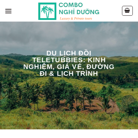
Skip
to
content
DU LỊCH ĐỒI
TELETUBBIES: KINH
NGHIỆM, GIÁ VÉ, ĐƯỜNG
ĐI & LỊCH TRÌNH