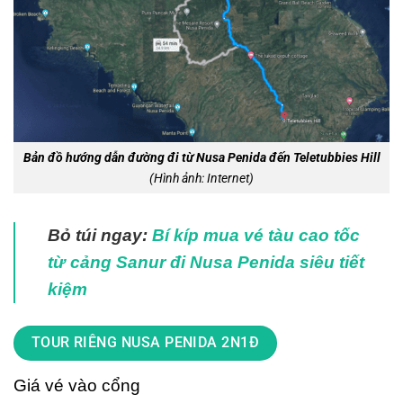
Bản đồ hướng dẫn đường đi từ Nusa Penida đến Teletubbies Hill
(Hình ảnh: Internet)
Bỏ túi ngay:
Bí kíp mua vé tàu cao tốc
từ cảng Sanur đi Nusa Penida siêu tiết
kiệm
TOUR RIÊNG NUSA PENIDA 2N1Đ
Giá vé vào cổng