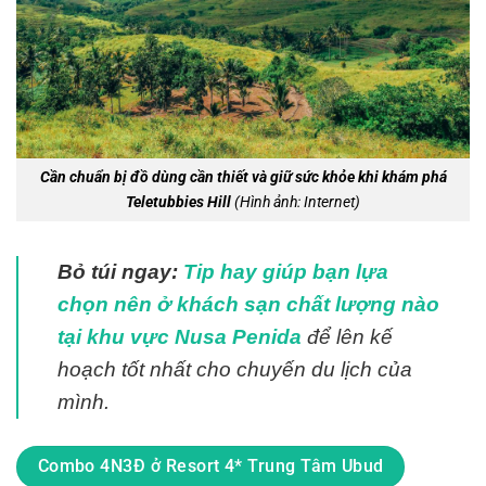
Cần chuẩn bị đồ dùng cần thiết và giữ sức khỏe khi khám phá
Teletubbies Hill
(Hình ảnh: Internet)
Bỏ túi ngay:
Tip hay giúp bạn lựa
chọn nên ở khách sạn chất lượng nào
tại khu vực Nusa Penida
để lên kế
hoạch tốt nhất cho chuyến du lịch của
mình.
Combo 4N3Đ ở Resort 4* Trung Tâm Ubud