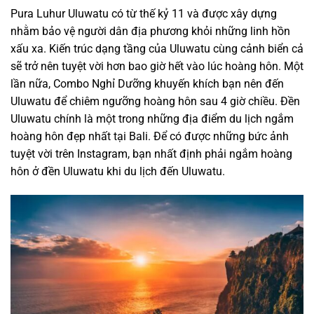
Pura Luhur Uluwatu có từ thế kỷ 11 và được xây dựng
nhằm bảo vệ người dân địa phương khỏi những linh hồn
xấu xa. Kiến trúc dạng tầng của Uluwatu cùng cảnh biển cả
sẽ trở nên tuyệt vời hơn bao giờ hết vào lúc hoàng hôn. Một
lần nữa, Combo Nghỉ Dưỡng khuyến khích bạn nên đến
Uluwatu để chiêm ngưỡng hoàng hôn sau 4 giờ chiều. Đền
Uluwatu chính là một trong những địa điểm du lịch ngắm
hoàng hôn đẹp nhất tại Bali. Để có được những bức ảnh
tuyệt vời trên Instagram, bạn nhất định phải ngắm hoàng
hôn ở đền Uluwatu khi du lịch đến Uluwatu.