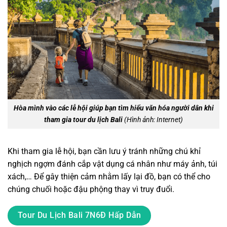
Hòa mình vào các lễ hội giúp bạn tìm hiểu văn hóa người dân khi
tham gia tour du lịch Bali
(Hình ảnh: Internet)
Khi tham gia lễ hội, bạn cần lưu ý tránh những chú khỉ
nghịch ngợm đánh cắp vật dụng cá nhân như máy ảnh, túi
xách,… Để gây thiện cảm nhằm lấy lại đồ, bạn có thể cho
chúng chuối hoặc đậu phộng thay vì truy đuổi.
Tour Du Lịch Bali 7N6Đ Hấp Dẫn