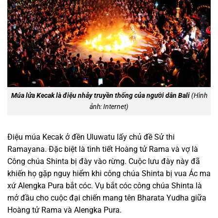
Múa lửa Kecak là điệu nhảy truyền thống của người dân Bali
(Hình
ảnh: Internet)
Điệu múa Kecak ở đền Uluwatu lấy chủ đề Sử thi
Ramayana. Đặc biệt là tình tiết Hoàng tử Rama và vợ là
Công chúa Shinta bị đày vào rừng. Cuộc lưu đày này đã
khiến họ gặp nguy hiểm khi công chúa Shinta bị vua Ác ma
xứ Alengka Pura bắt cóc. Vụ bắt cóc công chúa Shinta là
mở đầu cho cuộc đại chiến mang tên Bharata Yudha giữa
Hoàng tử Rama và Alengka Pura.