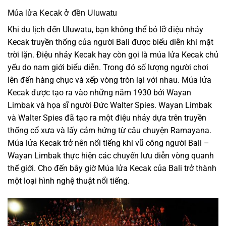
Múa lửa Kecak ở đền Uluwatu
Khi du lịch đến Uluwatu, bạn không thể bỏ lỡ điệu nhảy
Kecak truyền thống của người Bali được biểu diễn khi mặt
trời lặn.
Điệu nhảy Kecak hay còn gọi là múa lửa Kecak chủ
yếu do nam giới biểu diễn. Trong đó số lượng người chơi
lên đến hàng chục và xếp vòng tròn lại với nhau. Múa lửa
Kecak được tạo ra vào những năm 1930 bởi Wayan
Limbak và họa sĩ người Đức Walter Spies. Wayan Limbak
và Walter Spies đã tạo ra một điệu nhảy dựa trên truyền
thống cổ xưa và lấy cảm hứng từ câu chuyện Ramayana.
Múa lửa Kecak trở nên nổi tiếng khi vũ công người Bali –
Wayan Limbak thực hiện các chuyến lưu diễn vòng quanh
thế giới. Cho đến bây giờ Múa lửa Kecak của Bali trở thành
một loại hình nghệ thuật nổi tiếng.