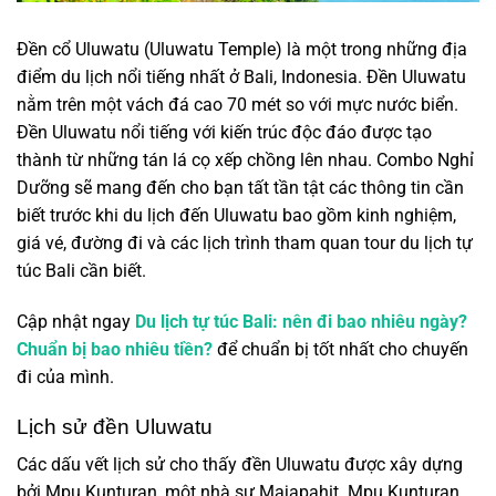
Đền cổ Uluwatu (Uluwatu Temple) là một trong những địa
điểm du lịch nổi tiếng nhất ở Bali, Indonesia. Đền Uluwatu
nằm trên một vách đá cao 70 mét so với mực nước biển.
Đền Uluwatu nổi tiếng với kiến trúc độc đáo được tạo
thành từ những tán lá cọ xếp chồng lên nhau. Combo Nghỉ
Dưỡng sẽ mang đến cho bạn tất tần tật các thông tin cần
biết trước khi du lịch đến Uluwatu bao gồm kinh nghiệm,
giá vé, đường đi và các lịch trình tham quan tour du lịch tự
túc Bali cần biết.
Cập nhật ngay
Du lịch tự túc Bali: nên đi bao nhiêu ngày?
Chuẩn bị bao nhiêu tiền?
để chuẩn bị tốt nhất cho chuyến
đi của mình.
Lịch sử đền Uluwatu
Các dấu vết lịch sử cho thấy đền Uluwatu được xây dựng
bởi Mpu Kunturan, một nhà sư Majapahit. Mpu Kunturan