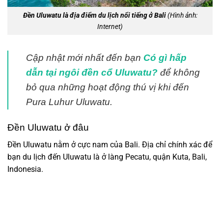
Đền Uluwatu là địa điểm du lịch nổi tiếng ở Bali
(Hình ảnh:
Internet)
Cập nhật mới nhất đến bạn
Có gì hấp
dẫn tại ngôi đền cổ Uluwatu?
để không
bỏ qua những hoạt động thú vị khi đến
Pura Luhur Uluwatu.
Đền Uluwatu ở đâu
Đền Uluwatu nằm ở cực nam của Bali. Địa chỉ chính xác để
bạn du lịch đến Uluwatu là ở làng Pecatu, quận Kuta, Bali,
Indonesia.