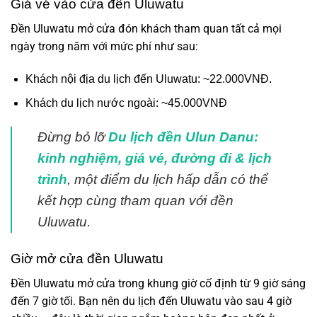
Giá vé vào cửa đền Uluwatu
Đền Uluwatu mở cửa đón khách tham quan tất cả mọi
ngày trong năm với mức phí như sau:
Khách nội địa
du lịch đến Uluwatu
: ~22.000VNĐ.
Khách du lịch nước ngoài: ~45.000VNĐ
Đừng bỏ lỡ
Du lịch đền Ulun Danu:
kinh nghiệm, giá vé, đường đi & lịch
trình
, một điểm du lịch hấp dẫn có thể
kết hợp cùng tham quan với đền
Uluwatu.
Giờ mở cửa đền Uluwatu
Đền Uluwatu mở cửa trong khung giờ cố định từ 9 giờ sáng
đến 7 giờ tối. Bạn nên du lịch đến Uluwatu vào sau 4 giờ