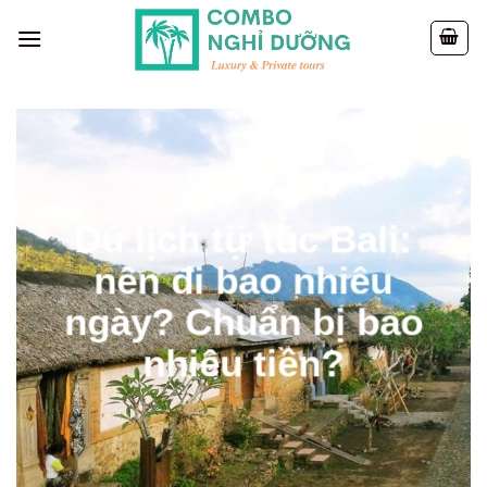
Skip
to
content
Du lịch tự túc Bali:
nên đi bao nhiêu
ngày? Chuẩn bị bao
nhiêu tiền?