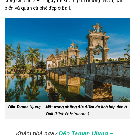
cũng chỉ cần 3 – 4 ngày để khám phá những resort, bãi
biển và quán cà phê đẹp ở Bali.
Đền Taman Ujung – Một trong những địa điểm du lịch hấp dẫn ở
Bali
(Hình ảnh: Internet)
Khám phá ngay
Đền Taman Ujung –