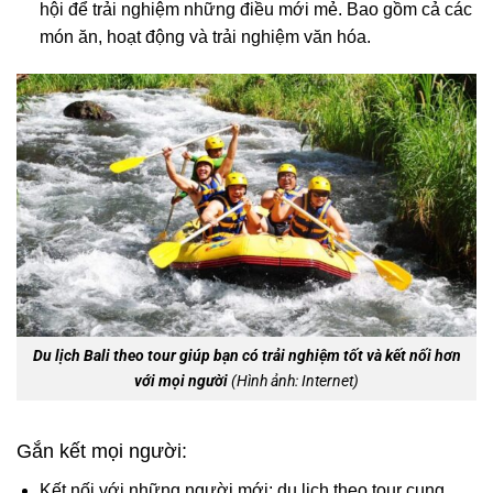
hội để trải nghiệm những điều mới mẻ. Bao gồm cả các
món ăn, hoạt động và trải nghiệm văn hóa.
Du lịch Bali theo tour giúp bạn có trải nghiệm tốt và kết nối hơn
với mọi người
(Hình ảnh: Internet)
Gắn kết mọi người:
Kết nối với những người mới: du lịch theo tour cung