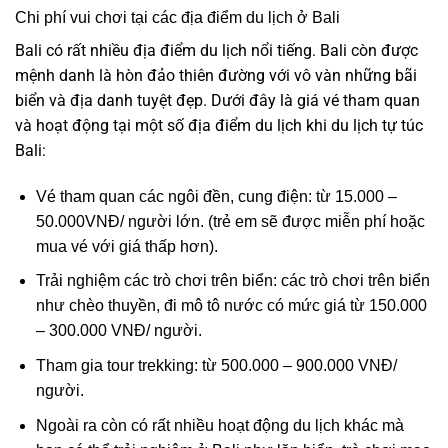
Chi phí vui chơi tại các địa điểm du lịch ở Bali
Bali có rất nhiều địa điểm du lịch nổi tiếng. Bali còn được
mệnh danh là hòn đảo thiên đường với vô vàn những bãi
biển và địa danh tuyệt đẹp. Dưới đây là giá vé tham quan
và hoạt động tại một số địa điểm du lịch khi du lịch tự túc
Bali:
Vé tham quan các ngôi đền, cung điện: từ 15.000 –
50.000VNĐ/ người lớn. (trẻ em sẽ được miễn phí hoặc
mua vé với giá thấp hơn).
Trải nghiệm các trò chơi trên biển: các trò chơi trên biển
như chèo thuyền, đi mô tô nước có mức giá từ 150.000
– 300.000 VNĐ/ người.
Tham gia tour trekking: từ 500.000 – 900.000 VNĐ/
người.
Ngoài ra còn có rất nhiều hoạt động du lịch khác mà