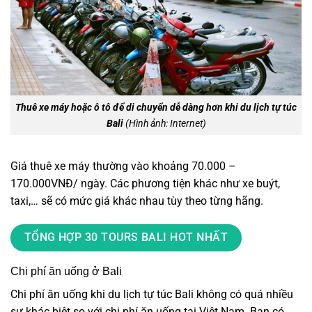
Thuê xe máy hoặc ô tô để di chuyển dễ dàng hơn khi du lịch tự túc
Bali
(Hình ảnh: Internet)
Giá thuê xe máy thường vào khoảng 70.000 –
170.000VNĐ/ ngày. Các phương tiện khác như xe buýt,
taxi,… sẽ có mức giá khác nhau tùy theo từng hãng.
TỔNG HỢP 30 TOURS BALI HOT NHẤT
Chi phí ăn uống ở Bali
Chi phí ăn uống khi du lịch tự túc Bali không có quá nhiều
sự khác biệt so với chi phí ăn uống tại Việt Nam. Bạn có