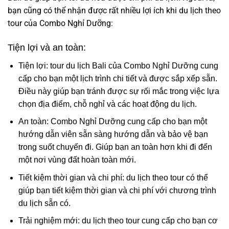
bạn cũng có thể nhận được rất nhiều lợi ích khi du lịch theo
tour của Combo Nghỉ Dưỡng:
Tiện lợi và an toàn:
Tiện lợi: tour du lịch Bali của Combo Nghỉ Dưỡng cung
cấp cho bạn một lịch trình chi tiết và được sắp xếp sẵn.
Điều này giúp bạn tránh được sự rối mắc trong việc lựa
chọn địa điểm, chỗ nghỉ và các hoạt động du lịch.
An toàn: Combo Nghỉ Dưỡng cung cấp cho bạn một
hướng dẫn viên sẵn sàng hướng dẫn và bảo vệ bạn
trong suốt chuyến đi. Giúp bạn an toàn hơn khi đi đến
một nơi vùng đất hoàn toàn mới.
Tiết kiệm thời gian và chi phí: du lịch theo tour có thể
giúp bạn tiết kiệm thời gian và chi phí với chương trình
du lịch sẵn có.
Trải nghiệm mới: du lịch theo tour cung cấp cho bạn cơ