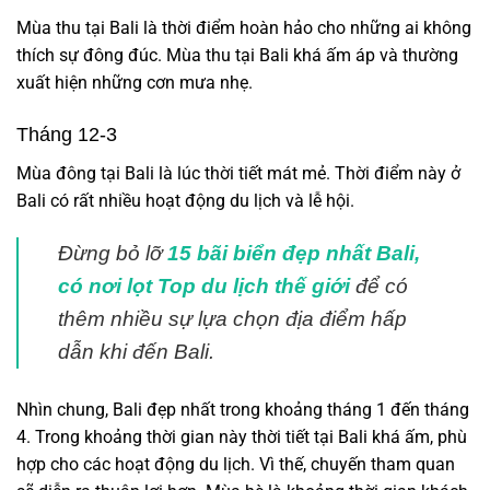
Mùa thu tại Bali là thời điểm hoàn hảo cho những ai không
thích sự đông đúc. Mùa thu tại Bali khá ấm áp và thường
xuất hiện những cơn mưa nhẹ.
Tháng 12-3
Mùa đông tại Bali là lúc thời tiết mát mẻ. Thời điểm này ở
Bali có rất nhiều hoạt động du lịch và lễ hội.
Đừng bỏ lỡ
15 bãi biển đẹp nhất Bali,
có nơi lọt Top du lịch thế giới
để có
thêm nhiều sự lựa chọn địa điểm hấp
dẫn khi đến Bali.
Nhìn chung,
Bali đẹp nhất trong khoảng tháng 1 đến tháng
4. Trong khoảng thời gian này thời tiết tại Bali khá ấm, phù
hợp cho các hoạt động du lịch. Vì thế, chuyến tham quan