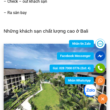
– Check – out khách sạn
– Ra sân bay
Những khách sạn chất lượng cao ở Bali
Nhắn tin Zalo
Facebook Messenger
Gọi: 028 7300 0776 (Ext: 4)
Nhắn WhatsApp