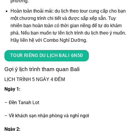
phương.
Hoàn toàn thoải mái: du lịch theo tour cung cấp cho bạn
một chương trình chi tiết và được sắp xếp sẵn. Tuy
nhiên bạn hoàn toàn có thời gian riêng để tự do khám
phá. Nếu bạn muốn tự lên lịch trình du lịch theo ý muốn.
Hãy liên hệ với Combo Nghỉ Dưỡng.
TOUR RIÊNG DU LỊCH BALI 6N5Đ
Gợi ý lịch trình tham quan Bali
LỊCH TRÌNH 5 NGÀY 4 ĐÊM
Ngày 1:
– Đền Tanah Lot
– Về khách sạn nhận phòng và nghỉ ngơi
Ngày 2: