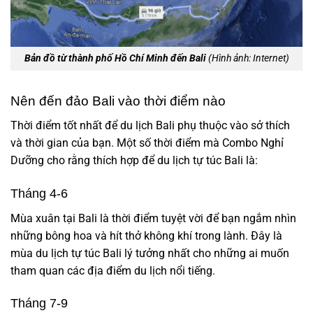
Bản đồ từ thành phố Hồ Chí Minh đến Bali
(Hình ảnh: Internet)
Nên đến đảo Bali vào thời điểm nào
Thời điểm tốt nhất để du lịch Bali phụ thuộc vào sở thích
và thời gian của bạn. Một số thời điểm mà Combo Nghỉ
Dưỡng cho rằng thích hợp để du lịch tự túc Bali là:
Tháng 4-6
Mùa xuân tại Bali là thời điểm tuyệt vời để bạn ngắm nhìn
những bông hoa và hít thở không khí trong lành. Đây là
mùa du lịch tự túc Bali lý tưởng nhất cho những ai muốn
tham quan các địa điểm du lịch nổi tiếng.
Tháng 7-9