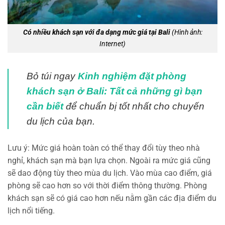
Có nhiều khách sạn với đa dạng mức giá tại Bali
(Hình ảnh:
Internet)
Bỏ túi ngay
Kinh nghiệm đặt phòng
khách sạn ở Bali: Tất cả những gì bạn
cần biết
để chuẩn bị tốt nhất cho chuyến
du lịch của bạn.
Lưu ý: Mức giá hoàn toàn có thể thay đổi tùy theo nhà
nghỉ, khách sạn mà bạn lựa chọn. Ngoài ra mức giá cũng
sẽ dao động tùy theo mùa du lịch. Vào mùa cao điểm, giá
phòng sẽ cao hơn so với thời điểm thông thường. Phòng
khách sạn sẽ có giá cao hơn nếu nằm gần các địa điểm du
lịch nổi tiếng.