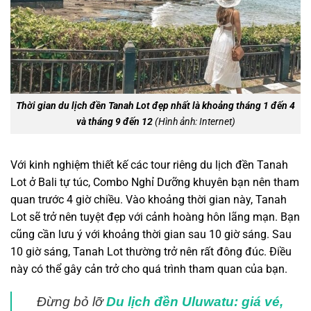
Thời gian du lịch đền Tanah Lot đẹp nhất là khoảng tháng 1 đến 4
và tháng 9 đến 12
(Hình ảnh: Internet)
Với kinh nghiệm thiết kế các tour riêng du lịch đền Tanah
Lot ở Bali tự túc, Combo Nghỉ Dưỡng khuyên bạn nên tham
quan trước 4 giờ chiều. Vào khoảng thời gian này, Tanah
Lot sẽ trở nên tuyệt đẹp với cảnh hoàng hôn lãng mạn. Bạn
cũng cần lưu ý với khoảng thời gian sau 10 giờ sáng. Sau
10 giờ sáng, Tanah Lot thường trở nên rất đông đúc. Điều
này có thể gây cản trở cho quá trình tham quan của bạn.
Đừng bỏ lỡ
Du lịch đền Uluwatu: giá vé,