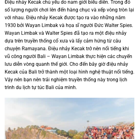
Điệu nhảy Kecak chủ yếu do nam giới biểu diễn. Trong đó
số lượng người chơi lên đến hàng chục và xếp vòng tròn lại
với nhau. Điệu nhảy Kecak được tạo ra vào những năm
1930 bởi Wayan Limbak và họa sĩ người Đức Walter Spies.
Wayan Limbak và Walter Spies đã tạo ra một điệu nhảy
dựa trên truyền thống cổ xưa và lấy cảm hứng từ câu
chuyện Ramayana. Điệu nhảy Kecak trở nên nổi tiếng khi
vũ công người Bali – Wayan Limbak thực hiện các chuyến
lưu diễn vòng quanh thế giới. Cho đến bây giờ điệu nhảy
Kecak của Bali trở thành một loại hình nghệ thuật nổi tiếng.
Vậy nên bạn nên trải nghiệm truyền thống này trong lịch
trình du lịch tự túc Bali của mình.