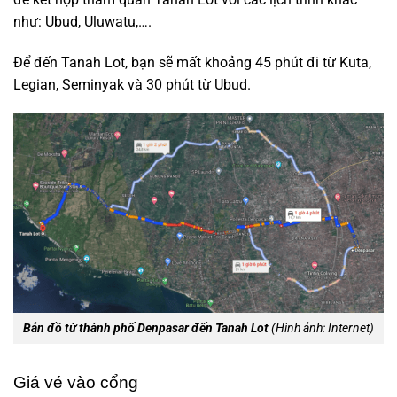
như: Ubud, Uluwatu,….
Để đến Tanah Lot, bạn sẽ mất khoảng 45 phút đi từ Kuta,
Legian, Seminyak và 30 phút từ Ubud.
Bản đồ từ thành phố Denpasar đến Tanah Lot
(Hình ảnh: Internet)
Giá vé vào cổng