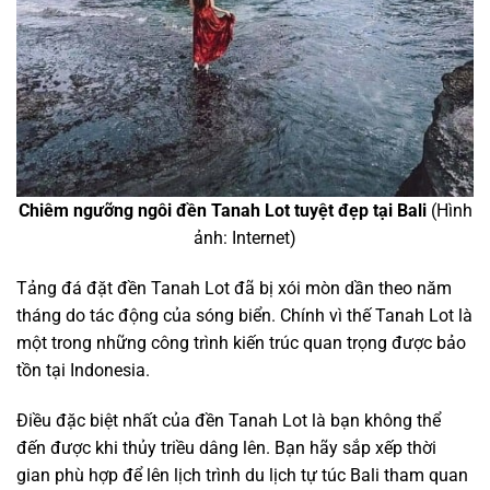
Chiêm ngưỡng ngôi đền Tanah Lot tuyệt đẹp tại Bali
(Hình
ảnh: Internet)
Tảng đá đặt đền Tanah Lot đã bị xói mòn dần theo năm
tháng do tác động của sóng biển. Chính vì thế Tanah Lot là
một trong những công trình kiến trúc quan trọng được bảo
tồn tại Indonesia.
Điều đặc biệt nhất của đền Tanah Lot là bạn không thể
đến được khi thủy triều dâng lên. Bạn hãy sắp xếp thời
gian phù hợp để lên lịch trình du lịch tự túc Bali tham quan