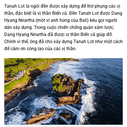
Tanah Lot là ngôi đền được xây dựng để thờ phụng các vị
thần, đặc biệt là vị thần Biển cả. Đền Tanah Lot được Dang
Hyang Nirartha (một vị anh hùng của Bali) kêu gọi người
dân xây dựng. Trong cuộc chiến chống quân xâm lược,
Dang Hyang Nirartha đã được vị thần Biển cả giúp đỡ.
Chính vì thế, ông đã cho xây dựng Tanah Lot như một cách
để cảm ơn công lao của các vị thần.