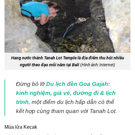
Hang nước thánh Tanah Lot Temple là địa điểm thu hút nhiều
người theo đạo mỗi năm tại Bali
(Hình ảnh: Internet)
Đừng bỏ lỡ
Du lịch đền Goa Gajah:
kinh nghiệm, giá vé, đường đi & lịch
trình
, một điểm du lịch hấp dẫn có thể
kết hợp cùng tham quan với
Tanah Lot.
Múa lửa Kecak