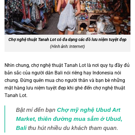
Chợ nghệ thuật Tanah Lot có đa dạng các đồ lưu niệm tuyệt đẹp
(Hình ảnh: Internet)
Nhìn chung, chợ nghệ thuật Tanah Lot là nơi quy tụ đầy đủ
bản sắc của người dân Bali nói riêng hay Indonesia nói
chung. Đừng quên mua cho người thân và bạn bè những
mặt hàng lưu niệm tuyệt đẹp khi ghé đến chợ nghệ thuật
Tanah Lot.
Bật mí đến bạn
Chợ mỹ nghệ Ubud Art
Market, thiên đường mua sắm ở Ubud,
Bali
thu hút nhiều du khách tham quan.