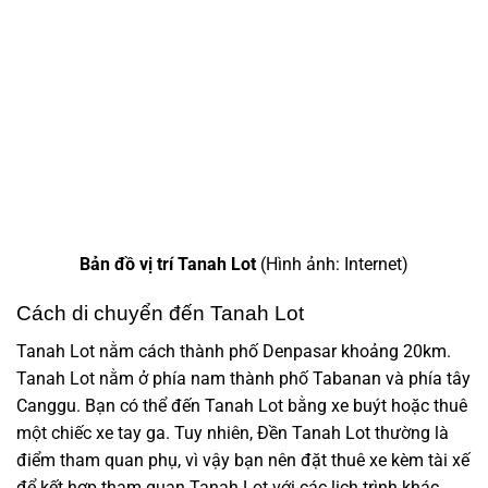
Bản đồ vị trí Tanah Lot
(Hình ảnh: Internet)
Cách di chuyển đến Tanah Lot
Tanah Lot nằm cách thành phố Denpasar khoảng 20km.
Tanah Lot nằm ở phía nam thành phố Tabanan và phía tây
Canggu. Bạn có thể đến Tanah Lot bằng xe buýt hoặc thuê
một chiếc xe tay ga. Tuy nhiên, Đền Tanah Lot thường là
điểm tham quan phụ, vì vậy bạn nên đặt thuê xe kèm tài xế
để kết hợp tham quan Tanah Lot với các lịch trình khác