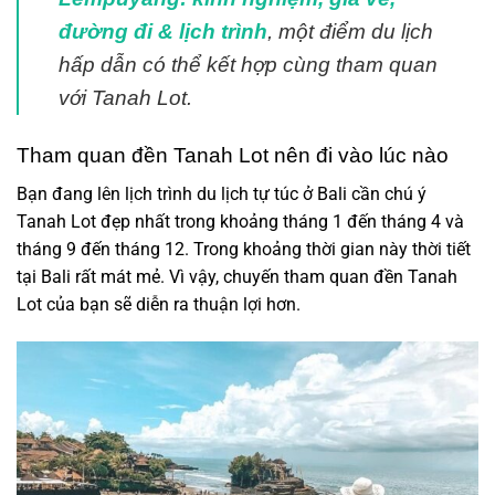
đường đi & lịch trình
, một điểm du lịch
hấp dẫn có thể kết hợp cùng tham quan
với Tanah Lot.
Tham quan đền Tanah Lot nên đi vào lúc nào
Bạn đang lên lịch trình du lịch tự túc ở Bali cần chú ý
Tanah Lot đẹp nhất trong khoảng tháng 1 đến tháng 4 và
tháng 9 đến tháng 12. Trong khoảng thời gian này thời tiết
tại Bali rất mát mẻ. Vì vậy, chuyến tham quan đền Tanah
Lot của bạn sẽ diễn ra thuận lợi hơn.