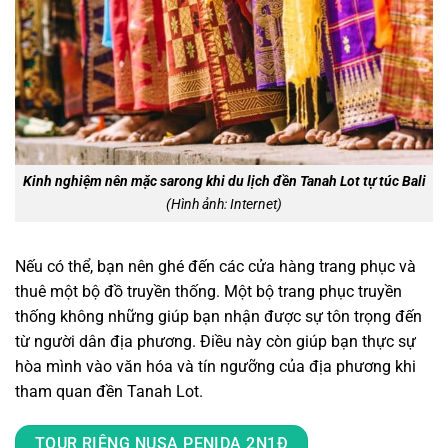
Kinh nghiệm nên mặc sarong khi du lịch đền Tanah Lot tự túc Bali
(Hình ảnh: Internet)
Nếu có thể, bạn nên ghé đến các cửa hàng trang phục và
thuê một bộ đồ truyền thống. Một bộ trang phục truyền
thống không những giúp bạn nhận được sự tôn trọng đến
từ người dân địa phương. Điều này còn giúp bạn thực sự
hòa mình vào văn hóa và tín ngưỡng của địa phương khi
tham quan đền Tanah Lot.
TOUR RIÊNG NUSA PENIDA 2N1Đ