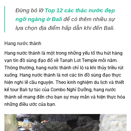
Đừng bỏ lỡ
Top 12 các thác nước đẹp
ngỡ ngàng ở Bali
để có thêm nhiều sự
lựa chọn địa điểm hấp dẫn khi đến Bali.
Hang nước thánh
Hang nước thánh là một trong những yếu tố thu hút hàng
vạn tín đồ sùng đạo đổ về Tanah Lot Temple mỗi năm.
Thông thường, hang nước thánh chỉ lộ ra khi thủy triều rút
xuống. Hang nước thánh là nơi các tín đồ sùng đạo thực
hiện nghi lễ cầu nguyện. Theo kinh nghiệm du lịch và thiết
kế tour Bali tự túc của Combo Nghỉ Dưỡng, hang nước
thánh sẽ mang đến cho bạn sự may mắn và hiện thực hóa
những điều ước của bạn.