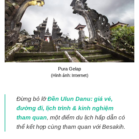
Pura Gelap
(Hình ảnh: Internet)
Đừng bỏ lỡ
Đền Ulun Danu: giá vé,
đường đi, lịch trình & kinh nghiệm
tham quan
, một điểm du lịch hấp dẫn có
thể kết hợp cùng tham quan với Besakih.