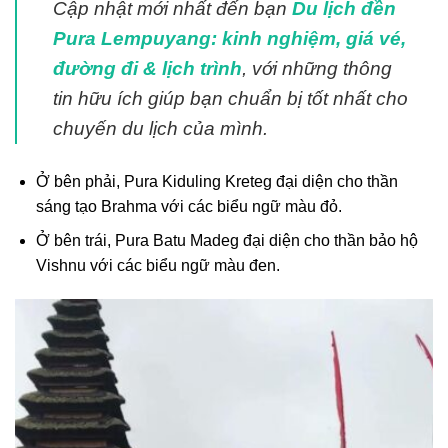
Cập nhật mới nhất đến bạn
Du lịch đền
Pura Lempuyang: kinh nghiệm, giá vé,
đường đi & lịch trình
, với những thông
tin hữu ích giúp bạn chuẩn bị tốt nhất cho
chuyến du lịch của mình.
Ở bên phải, Pura Kiduling Kreteg đại diện cho thần
sáng tạo Brahma với các biểu ngữ màu đỏ.
Ở bên trái, Pura Batu Madeg đại diện cho thần bảo hộ
Vishnu với các biểu ngữ màu đen.