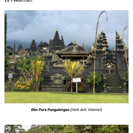
và Pekerman.
Đền Pura Pangalengan
(Hình ảnh: Internet)