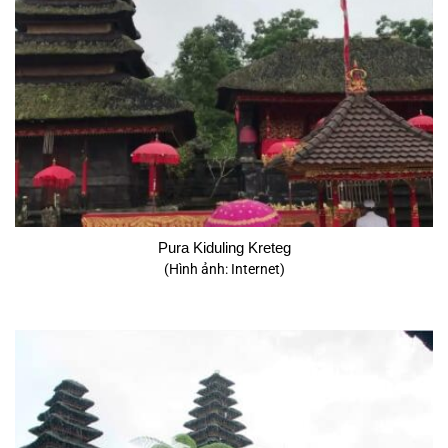
Pura Kiduling Kreteg
(Hình ảnh: Internet)