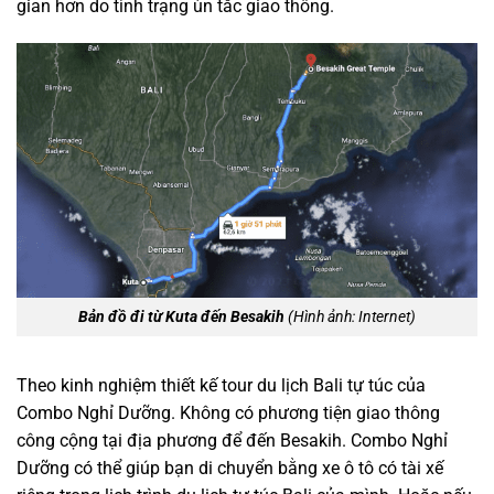
gian hơn do tình trạng ùn tắc giao thông.
Bản đồ đi từ Kuta đến Besakih
(Hình ảnh: Internet)
Theo kinh nghiệm thiết kế tour du lịch Bali tự túc của
Combo Nghỉ Dưỡng. Không có phương tiện giao thông
công cộng tại địa phương để đến Besakih. Combo Nghỉ
Dưỡng có thể giúp bạn di chuyển bằng xe ô tô có tài xế