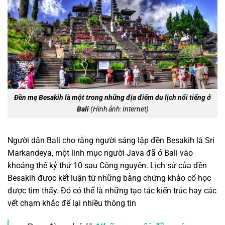
Đền mẹ Besakih là một trong những địa điểm du lịch nổi tiếng ở
Bali
(Hình ảnh: Internet)
Người dân Bali cho rằng người sáng lập đền Besakih là Sri
Markandeya, một linh mục người Java đã ở Bali vào
khoảng thế kỷ thứ 10 sau Công nguyên. Lịch sử của đền
Besakih được kết luận từ những bằng chứng khảo cổ học
được tìm thấy. Đó có thể là những tạo tác kiến trúc hay các
vết chạm khắc để lại nhiều thông tin