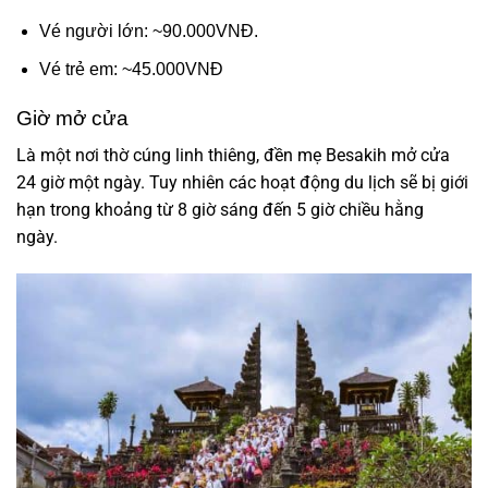
Vé người lớn: ~90.000VNĐ.
Vé trẻ em: ~45.000VNĐ
Giờ mở cửa
Là một nơi thờ cúng linh thiêng, đền mẹ Besakih mở cửa
24 giờ một ngày. Tuy nhiên các hoạt động du lịch sẽ bị giới
hạn trong khoảng từ 8 giờ sáng đến 5 giờ chiều hằng
ngày.