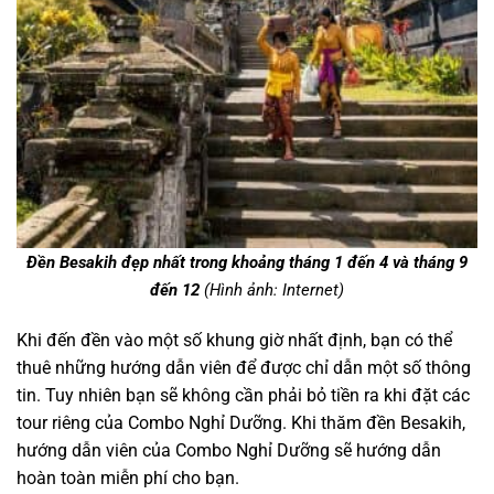
Đền Besakih đẹp nhất trong khoảng tháng 1 đến 4 và tháng 9
đến 12
(Hình ảnh: Internet)
Khi đến đền vào một số khung giờ nhất định, bạn có thể
thuê những hướng dẫn viên để được chỉ dẫn một số thông
tin. Tuy nhiên bạn sẽ không cần phải bỏ tiền ra khi đặt các
tour riêng của Combo Nghỉ Dưỡng. Khi thăm đền Besakih,
hướng dẫn viên của Combo Nghỉ Dưỡng sẽ hướng dẫn
hoàn toàn miễn phí cho bạn.