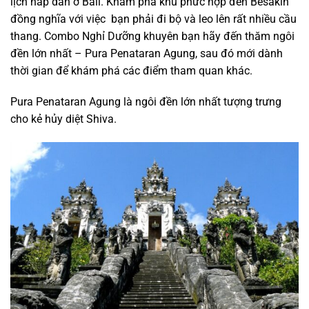
lịch hấp dẫn ở Bali.
Khám phá khu phức hợp đền Besakih
đồng nghĩa với việc bạn phải đi bộ và leo lên rất nhiều cầu
thang. Combo Nghỉ Dưỡng khuyên bạn hãy đến thăm ngôi
đền lớn nhất – Pura Penataran Agung, sau đó mới dành
thời gian để khám phá các điểm tham quan khác.
Pura Penataran Agung là ngôi đền lớn nhất tượng trưng
cho kẻ hủy diệt Shiva.