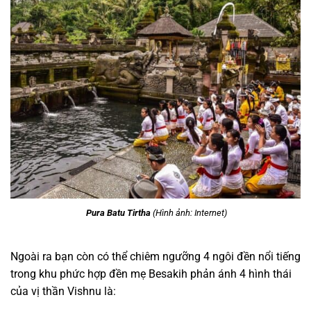
Pura Batu Tirtha
(Hình ảnh: Internet)
Ngoài ra bạn còn có thể chiêm ngưỡng 4 ngôi đền nổi tiếng
trong khu phức hợp đền mẹ Besakih phản ánh 4 hình thái
của vị thần Vishnu là: