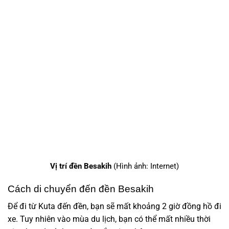
Vị trí đền Besakih
(Hình ảnh: Internet)
Cách di chuyển đến đền Besakih
Để đi từ Kuta đến đền, bạn sẽ mất khoảng 2 giờ đồng hồ đi
xe. Tuy nhiên vào mùa du lịch, bạn có thể mất nhiều thời