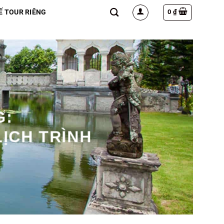
0
₫
Ế TOUR RIÊNG
G:
LỊCH TRÌNH