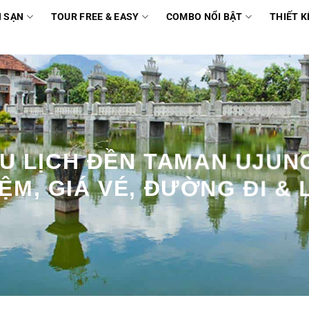
 SẠN
TOUR FREE & EASY
COMBO NỔI BẬT
THIẾT K
U LỊCH ĐỀN TAMAN UJUN
ỆM, GIÁ VÉ, ĐƯỜNG ĐI & 