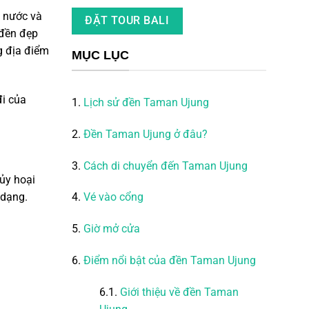
ồ nước và
ĐẶT TOUR BALI
 đền đẹp
g địa điểm
MỤC LỤC
đi của
1.
Lịch sử đền Taman Ujung
2.
Đền Taman Ujung ở đâu?
3.
Cách di chuyển đến Taman Ujung
ủy hoại
 dạng.
4.
Vé vào cổng
5.
Giờ mở cửa
6.
Điểm nổi bật của đền Taman Ujung
6.1.
Giới thiệu về đền Taman