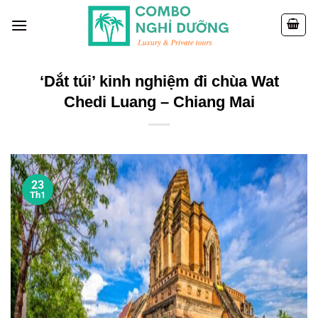
Skip
to
content
‘Dắt túi’ kinh nghiệm đi chùa Wat
Chedi Luang – Chiang Mai
23
Th1