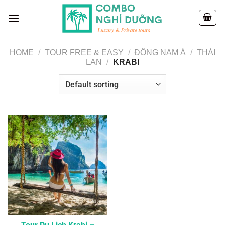
Skip
to
content
HOME
/
TOUR FREE & EASY
/
ĐÔNG NAM Á
/
THÁI
LAN
/
KRABI