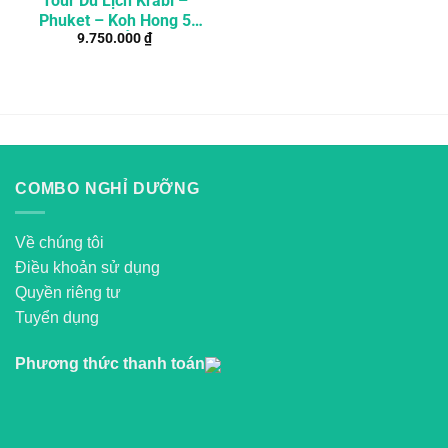
Tour Du Lịch Krabi –
Phuket – Koh Hong 5
9.750.000
₫
Ngày 4 Đêm Ở Thái Lan
COMBO NGHỈ DƯỠNG
Về chúng tôi
Điều khoản sử dụng
Quyền riêng tư
Tuyển dụng
Phương thức thanh toán