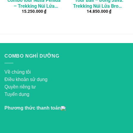
Combo tour Nusa Penida
Tour Bali – Đông Java:
– Trekking Núi Lửa
Trekking Núi Lửa Bromo
15.250.000
₫
14.850.000
₫
Bromo – Ngắm Lửa
– Ijen – Nusa Penida
Xanh Ijen Khởi Hành Từ
Bali
COMBO NGHỈ DƯỠNG
Về chúng tôi
Điều khoản sử dụng
Quyền riêng tư
Tuyển dụng
Phương thức thanh toán