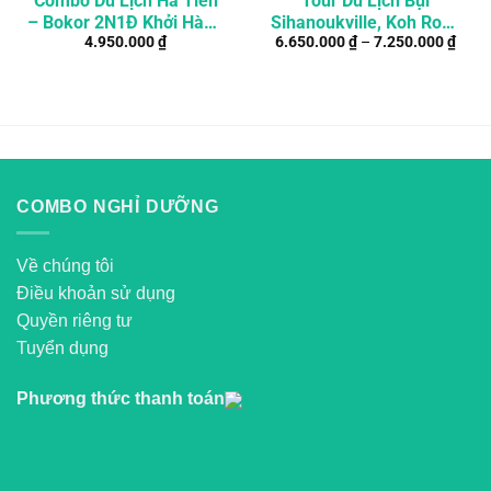
Combo Du Lịch Hà Tiên
Tour Du Lịch Bụi
– Bokor 2N1Đ Khởi Hành
Sihanoukville, Koh Rong
4.950.000
₫
6.650.000
₫
–
7.250.000
₫
Từ TP. Hồ Chí Minh
Samloem, Bokor 4Đ3N
COMBO NGHỈ DƯỠNG
Về chúng tôi
Điều khoản sử dụng
Quyền riêng tư
Tuyển dụng
Phương thức thanh toán