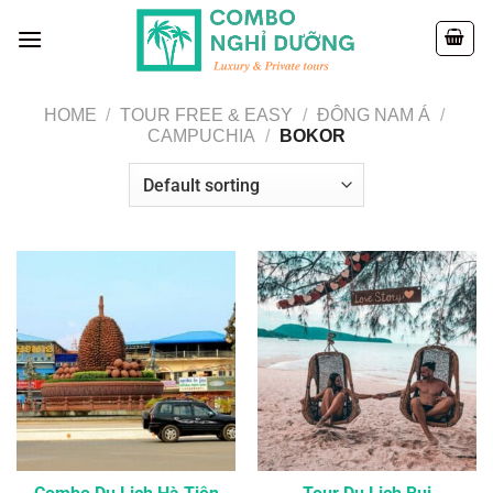
Skip
to
content
HOME
/
TOUR FREE & EASY
/
ĐÔNG NAM Á
/
CAMPUCHIA
/
BOKOR