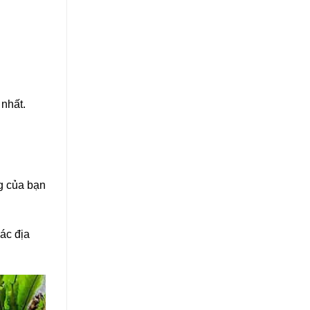
 nhất.
g của bạn
ác địa