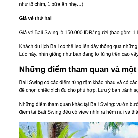
như tổ chim, 1 bữa ăn nhẹ…)
Giá vé thứ hai
Giá vé Bali Swing
là 150.000 IDR/ người (bao gồm: 1 l
Khách du lịch Bali có thể leo lên đây thông qua những
Lúc này, nhìn giống như bạn đang lơ lửng trên cao vậy
Những điểm tham quan và một s
Bali Swing có các điểm rừng rậm khác nhau và có các
để chọn chiếc xích đu cho phù hợp. Lưu ý bạn tránh s
Những điểm tham quan khác tại Bali Swing: vườn bướm
điểm tại Bali Swing đều có view nhìn ra hẻm núi và t