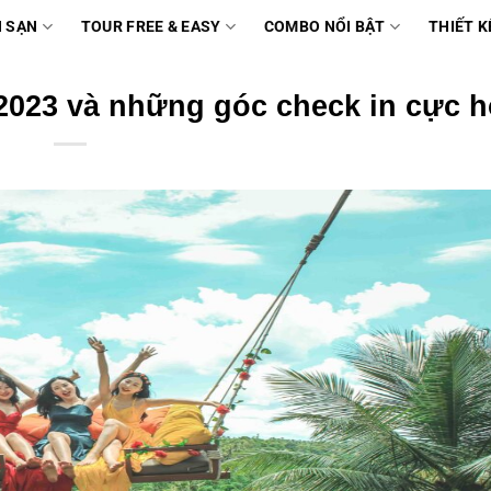
 SẠN
TOUR FREE & EASY
COMBO NỔI BẬT
THIẾT K
g 2023 và những góc check in cực h