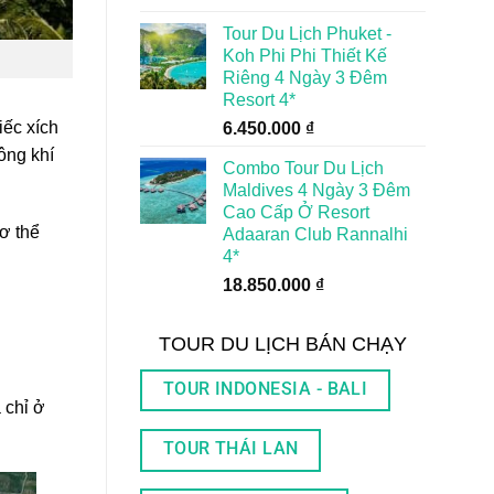
Tour Du Lịch Phuket -
Koh Phi Phi Thiết Kế
Riêng 4 Ngày 3 Đêm
Resort 4*
iếc xích
6.450.000
₫
ông khí
Combo Tour Du Lịch
Maldives 4 Ngày 3 Đêm
Cao Cấp Ở Resort
cơ thể
Adaaran Club Rannalhi
4*
18.850.000
₫
TOUR DU LỊCH BÁN CHẠY
TOUR INDONESIA - BALI
 chỉ ở
TOUR THÁI LAN