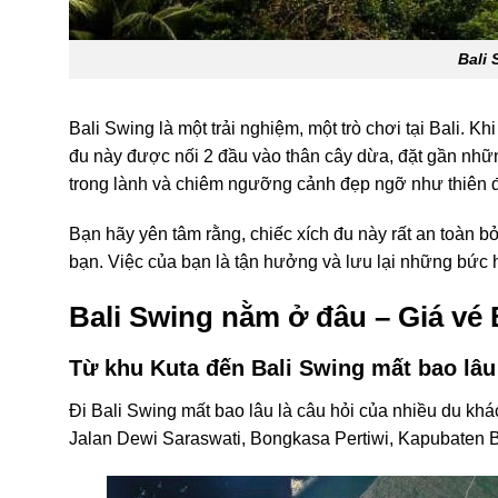
Bali 
Bali Swing là một trải nghiệm, một trò chơi tại Bali. Kh
đu này được nối 2 đầu vào thân cây dừa, đặt gần nhữ
trong lành và chiêm ngưỡng cảnh đẹp ngỡ như thiên đ
Bạn hãy yên tâm rằng, chiếc xích đu này rất an toàn bở
bạn. Việc của bạn là tận hưởng và lưu lại những bức h
Bali Swing nằm ở đâu – Giá vé
Từ khu Kuta đến Bali Swing mất bao lâu
Đi Bali Swing mất bao lâu
là câu hỏi của nhiều du khá
Jalan Dewi Saraswati, Bongkasa Pertiwi, Kapubaten B