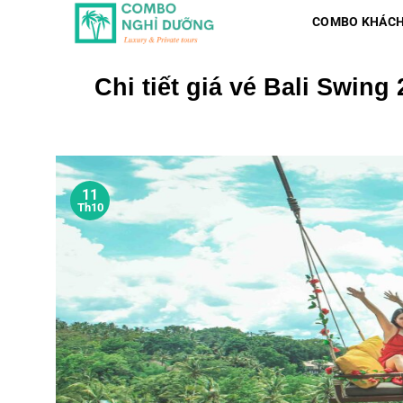
Skip
COMBO KHÁCH
to
content
Chi tiết giá vé Bali Swin
11
Th10