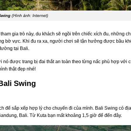
Swing
(Hình ảnh: Internet)
i tham gia trò này, du khách sẽ ngồi trên chiếc xích đu, những ch
ng bờ vực. Khi đu ra xa, người chơi sẽ tận hưởng được bầu kh
ường tại Bali.
i nó được trang bị đai thắt an toàn theo từng nấc phù hợp với 
ình thật đẹp nhé!
 Bali Swing
ch để sắp xếp hợp lý cho chuyến đi của mình. Bali Swing có địa
andung, Bali. Từ Kuta bạn mất khoảng 1,5 giờ để đến đây.