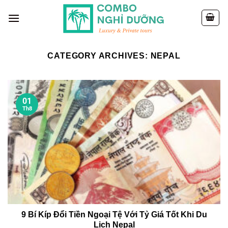
Skip
to
content
CATEGORY ARCHIVES:
NEPAL
01
Th8
9 Bí Kíp Đổi Tiền Ngoại Tệ Với Tỷ Giá Tốt Khi Du
Lịch Nepal