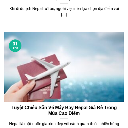
Khi đi du lịch Nepal tự túc, ngoài việc nên lựa chọn địa điểm vui
[...]
01
Th8
Tuyệt Chiêu Săn Vé Máy Bay Nepal Giá Rẻ Trong
Mùa Cao Điểm
Nepal là một quốc gia xinh đẹp với cảnh quan thiên nhiên hùng