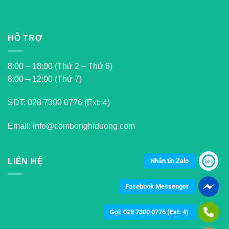
HỖ TRỢ
8:00 – 18:00 (Thứ 2 – Thứ 6)
8:00 – 12:00 (Thứ 7)
SĐT:
028 7300 0776 (Ext: 4)
Email: info@combonghiduong.com
Nhắn tin Zalo
LIÊN HỆ
Facebook Messenger
Gọi: 028 7300 0776 (Ext: 4)