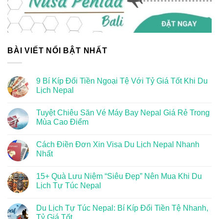
BÀI VIẾT NỔI BẬT NHẤT
9 Bí Kíp Đổi Tiền Ngoại Tệ Với Tỷ Giá Tốt Khi Du
Lịch Nepal
Tuyệt Chiêu Săn Vé Máy Bay Nepal Giá Rẻ Trong
Mùa Cao Điểm
Cách Điền Đơn Xin Visa Du Lịch Nepal Nhanh
Nhất
15+ Quà Lưu Niệm “Siêu Đẹp” Nên Mua Khi Du
Lịch Tự Túc Nepal
Du Lịch Tự Túc Nepal: Bí Kíp Đổi Tiền Tệ Nhanh,
Tỷ Giá Tốt