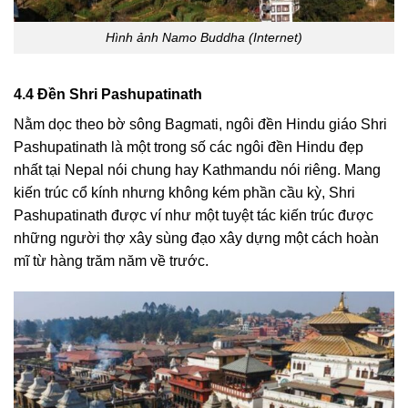
Hình ảnh Namo Buddha (Internet)
4.4 Đền Shri Pashupatinath
Nằm dọc theo bờ sông Bagmati, ngôi đền Hindu giáo Shri
Pashupatinath là một trong số các ngôi đền Hindu đẹp
nhất tại Nepal nói chung hay Kathmandu nói riêng. Mang
kiến trúc cổ kính nhưng không kém phần cầu kỳ, Shri
Pashupatinath được ví như một tuyệt tác kiến trúc được
những người thợ xây sùng đạo xây dựng một cách hoàn
mĩ từ hàng trăm năm về trước.