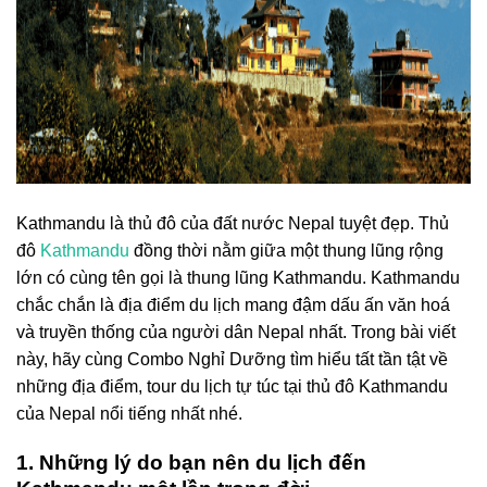
Kathmandu là thủ đô của đất nước Nepal tuyệt đẹp. Thủ
đô
Kathmandu
đồng thời nằm giữa một thung lũng rộng
lớn có cùng tên gọi là thung lũng Kathmandu. Kathmandu
chắc chắn là địa điểm du lịch mang đậm dấu ấn văn hoá
và truyền thống của người dân Nepal nhất. Trong bài viết
này, hãy cùng Combo Nghỉ Dưỡng tìm hiểu tất tần tật về
những địa điểm, tour du lịch tự túc tại thủ đô Kathmandu
của Nepal nổi tiếng nhất nhé.
1. Những lý do bạn nên du lịch đến