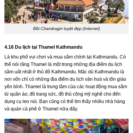
Đồi Chandragiri tuyệt đẹp (Internet)
4.16 Du lịch tại Thamel
Kathmandu
Là khu phố vui chơi và mua sắm chính tại Kathmandu. Có
thể nói rằng Thamel là một trong những địa điểm du lịch
sầm uất nhất ở thủ đô Kathmandu. Mặc dù Kathmandu là
nơi vốn chỉ có những địa điểm du lịch văn hoá và tôn giáo
yên bình. Thamel là trung tâm của các hoạt động mua sắm
từ quần áo, đồ trang sức, đồ thủ công mỹ nghệ cho đến
dụng cụ leo núi. Bạn cũng có thể tìm thấy nhiều nhà hàng
và quán cà phê ở Thamel nữa đấy.