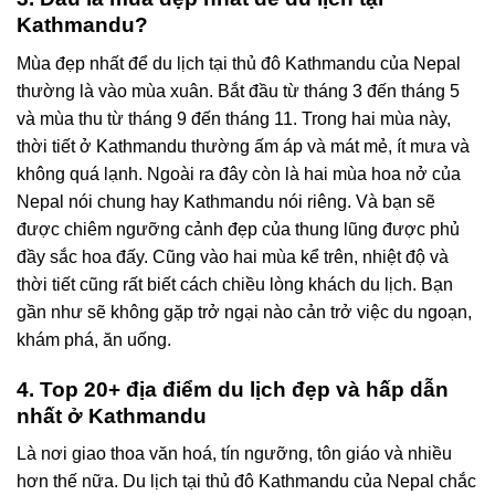
Kathmandu?
Mùa đẹp nhất để du lịch tại thủ đô Kathmandu của Nepal
thường là vào mùa xuân. Bắt đầu từ tháng 3 đến tháng 5
và mùa thu từ tháng 9 đến tháng 11. Trong hai mùa này,
thời tiết ở Kathmandu thường ấm áp và mát mẻ, ít mưa và
không quá lạnh. Ngoài ra đây còn là hai mùa hoa nở của
Nepal nói chung hay Kathmandu nói riêng. Và bạn sẽ
được chiêm ngưỡng cảnh đẹp của thung lũng được phủ
đầy sắc hoa đấy. Cũng vào hai mùa kể trên, nhiệt độ và
thời tiết cũng rất biết cách chiều lòng khách du lịch. Bạn
gần như sẽ không gặp trở ngại nào cản trở việc du ngoạn,
khám phá, ăn uống.
4. Top 20+ địa điểm du lịch đẹp và hấp dẫn
nhất ở Kathmandu
Là nơi giao thoa văn hoá, tín ngưỡng, tôn giáo và nhiều
hơn thế nữa. Du lịch tại thủ đô Kathmandu của Nepal chắc