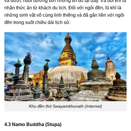
và được nuôi dưỡng bởi những tín đồ tại đây. Và đôi khi là
nhận thức ăn từ khách du lịch. Đối với ngôi đền, lũ khỉ là
những sinh vật vô cùng linh thiêng và đã gắn liền với ngôi
đền trong suốt chiều dài lịch sử.
Khu đền thờ Swayambhunath (Internet)
4.3 Namo Buddha (Stupa)