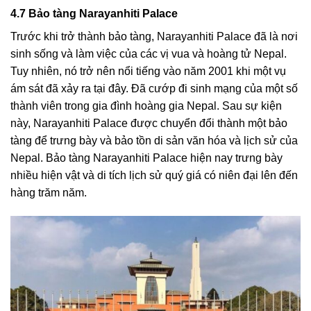
4.7 Bảo tàng Narayanhiti Palace
Trước khi trở thành bảo tàng, Narayanhiti Palace đã là nơi
sinh sống và làm việc của các vị vua và hoàng tử Nepal.
Tuy nhiên, nó trở nên nổi tiếng vào năm 2001 khi một vụ
ám sát đã xảy ra tại đây. Đã cướp đi sinh mạng của một số
thành viên trong gia đình hoàng gia Nepal. Sau sự kiện
này, Narayanhiti Palace được chuyển đổi thành một bảo
tàng để trưng bày và bảo tồn di sản văn hóa và lịch sử của
Nepal. Bảo tàng Narayanhiti Palace hiện nay trưng bày
nhiều hiện vật và di tích lịch sử quý giá có niên đại lên đến
hàng trăm năm.