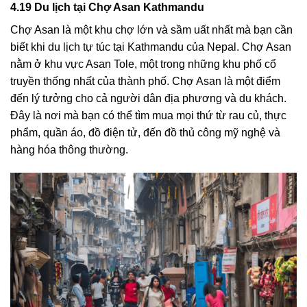
4.19 Du lịch tại Chợ Asan
Kathmandu
Chợ Asan là một khu chợ lớn và sầm uất nhất mà bạn cần
biết khi du lịch tự túc tại Kathmandu của Nepal. Chợ Asan
nằm ở khu vực Asan Tole, một trong những khu phố cổ
truyền thống nhất của thành phố. Chợ Asan là một điểm
đến lý tưởng cho cả người dân địa phương và du khách.
Đây là nơi mà bạn có thể tìm mua mọi thứ từ rau củ, thực
phẩm, quần áo, đồ điện tử, đến đồ thủ công mỹ nghệ và
hàng hóa thông thường.